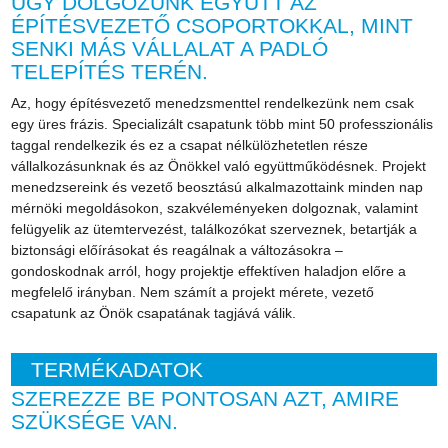
ÚGY DOLGOZUNK EGYÜTT AZ
ÉPÍTÉSVEZETŐ CSOPORTOKKAL, MINT
SENKI MÁS VÁLLALAT A PADLÓ
TELEPÍTÉS TERÉN.
Az, hogy építésvezető menedzsmenttel rendelkezünk nem csak
egy üres frázis. Specializált csapatunk több mint 50 professzionális
taggal rendelkezik és ez a csapat nélkülözhetetlen része
vállalkozásunknak és az Önökkel való együttműködésnek. Projekt
menedzsereink és vezető beosztású alkalmazottaink minden nap
mérnöki megoldásokon, szakvéleményeken dolgoznak, valamint
felügyelik az ütemtervezést, találkozókat szerveznek, betartják a
biztonsági előírásokat és reagálnak a változásokra –
gondoskodnak arról, hogy projektje effektíven haladjon előre a
megfelelő irányban. Nem számít a projekt mérete, vezető
csapatunk az Önök csapatának tagjává válik.
TERMÉKADATOK
SZEREZZE BE PONTOSAN AZT, AMIRE
SZÜKSÉGE VAN.