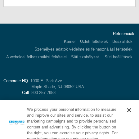
Referenciák:
Karrier
Üzleti feltételek
Beszállítók
Személyes adatok védelme és felhasználási feltételek
A weboldal felhasználási feltételei
Süti szabályzat
Süti beállítások
Corporate HQ:
1000 E. Park Ave.
Maple Shade, NJ 08052 USA
Call:
800.257.7953
We process your personal information to measure
and improve our sites and service, to assist our
marketing campaigns and to provide personalised
content and advertising. By clicking the button on
the right, you can exercise your privacy rights. For
more information see our privacy notice