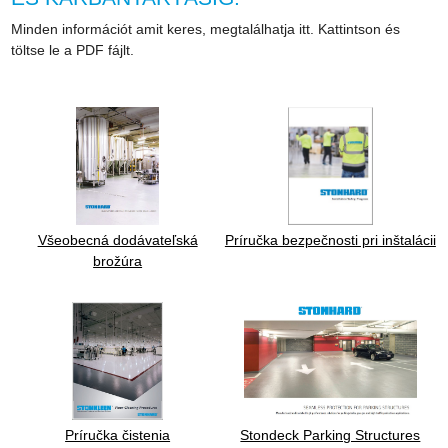
Minden információt amit keres, megtalálhatja itt. Kattintson és
töltse le a PDF fájlt.
Všeobecná dodávateľská
Príručka bezpečnosti pri inštalácii
brožúra
Príručka čistenia
Stondeck Parking Structures