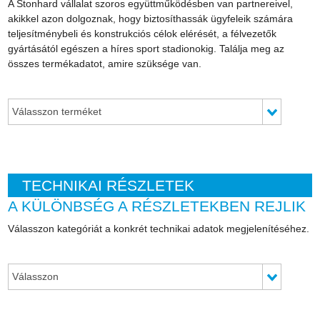
A Stonhard vállalat szoros együttműködésben van partnereivel,
akikkel azon dolgoznak, hogy biztosíthassák ügyfeleik számára
teljesítménybeli és konstrukciós célok elérését, a félvezetők
gyártásától egészen a híres sport stadionokig. Találja meg az
összes termékadatot, amire szüksége van.
Válasszon terméket
TECHNIKAI RÉSZLETEK
A KÜLÖNBSÉG A RÉSZLETEKBEN REJLIK
Válasszon kategóriát a konkrét technikai adatok megjelenítéséhez.
Válasszon