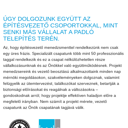
ÚGY DOLGOZUNK EGYÜTT AZ
ÉPÍTÉSVEZETŐ CSOPORTOKKAL, MINT
SENKI MÁS VÁLLALAT A PADLÓ
TELEPÍTÉS TERÉN.
Az, hogy építésvezető menedzsmenttel rendelkezünk nem csak
egy üres frázis. Specializált csapatunk több mint 50 professzionális
taggal rendelkezik és ez a csapat nélkülözhetetlen része
vállalkozásunknak és az Önökkel való együttműködésnek. Projekt
menedzsereink és vezető beosztású alkalmazottaink minden nap
mérnöki megoldásokon, szakvéleményeken dolgoznak, valamint
felügyelik az ütemtervezést, találkozókat szerveznek, betartják a
biztonsági előírásokat és reagálnak a változásokra –
gondoskodnak arról, hogy projektje effektíven haladjon előre a
megfelelő irányban. Nem számít a projekt mérete, vezető
csapatunk az Önök csapatának tagjává válik.