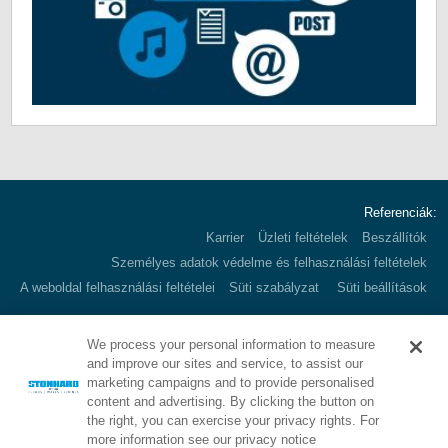
Referenciák:
Karrier
Üzleti feltételek
Beszállítók
Személyes adatok védelme és felhasználási feltételek
A weboldal felhasználási feltételei
Süti szabályzat
Süti beállítások
We process your personal information to measure
and improve our sites and service, to assist our
Corporate HQ:
1000 E. Park Ave.
marketing campaigns and to provide personalised
Maple Shade, NJ 08052 USA
content and advertising. By clicking the button on
Call:
800.257.7953
the right, you can exercise your privacy rights. For
more information see our privacy notice