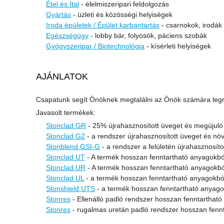
Étel és Ital
- élelmiszeripari feldolgozás
Gyártás
- üzleti és közösségi helyiségek
Iroda épületek / Épület karbantartás
- csarnokok, irodák
Egészségügy
- lobby bár, folyosók, páciens szobák
Gyógyszeripar / Biotechnológia
- kísérleti helyiségek
AJÁNLATOK
Csapatunk segít Önöknek megtalálni az Önök számára legm
Javasolt termékek:
Stonclad GR
- 25% újrahasznosított üveget és megújuló
Stonclad G2
- a rendszer újrahasznosított üveget és növé
Stonblend GSI-G
- a rendszer a felületén újrahasznosít
Stonclad UT
- A termék hosszan fenntartható anyagokból 
Stonclad UR
- A termék hosszan fenntartható anyagokból
Stonclad UL
- a termék hosszan fenntartható anyagokból
Stonshield UTS
- a termék hosszan fenntartható anyagok
Stonres
- Ellenálló padló rendszer hosszan fenntartható
Stonres
- rugalmas uretán padló rendszer hosszan fennta