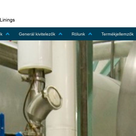
ők
Generál kivitelezők
Rólunk
Termékjellemzők