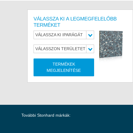
VÁLASSZA KI A LEGMEGFELELŐBB
TERMÉKET
VÁLASSZA KI IPARÁGÁT
VÁLASSZON TERÜLETET
TERMÉKEK
MEGJELENÍTÉSE
További Stonhard márkák: