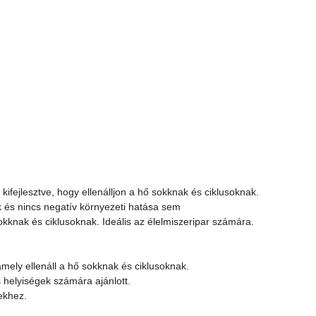
kifejlesztve, hogy ellenálljon a hő sokknak és ciklusoknak.
k és nincs negatív környezeti hatása sem
kknak és ciklusoknak. Ideális az élelmiszeripar számára.
mely ellenáll a hő sokknak és ciklusoknak.
 helyiségek számára ajánlott.
ekhez.