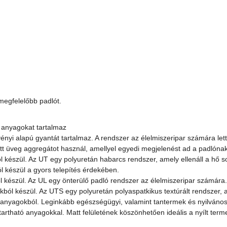
egfelelőbb padlót.
 anyagokat tartalmaz
nyi alapú gyantát tartalmaz. A rendszer az élelmiszeripar számára lett 
ott üveg aggregátot használ, amellyel egyedi megjelenést ad a padlóna
készül. Az UT egy polyuretán habarcs rendszer, amely ellenáll a hő so
 készül a gyors telepítés érdekében.
 készül. Az UL egy önterülő padló rendszer az élelmiszeripar számára.
ból készül. Az UTS egy polyuretán polyaspatkikus textúrált rendszer, a
 anyagokból. Leginkább egészségügyi, valamint tantermek és nyilvános
rtható anyagokkal. Matt felületének köszönhetően ideális a nyílt term