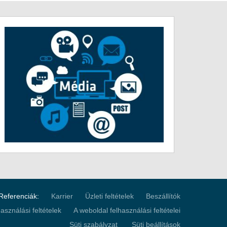
Referenciák:
Karrier
Üzleti feltételek
Beszállítók
sználási feltételek
A weboldal felhasználási feltételei
Süti szabályzat
Süti beállítások