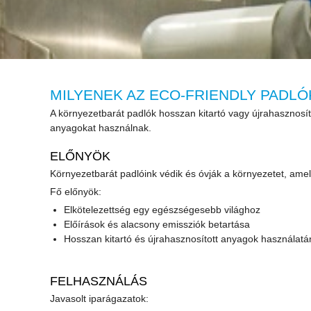
MILYENEK AZ ECO-FRIENDLY PADLÓ
A környezetbarát padlók hosszan kitartó vagy újrahasznosít
anyagokat használnak.
ELŐNYÖK
Környezetbarát padlóink védik és óvják a környezetet, amely
Fő előnyök:
Elkötelezettség egy egészségesebb világhoz
Előírások és alacsony emissziók betartása
Hosszan kitartó és újrahasznosított anyagok használat
FELHASZNÁLÁS
Javasolt iparágazatok: